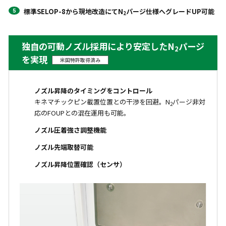
標準SELOP-8から現地改造にてN
パージ仕様へグレードUP可能
2
独自の可動ノズル採用により安定したN
パージ
2
を実現
米国特許取得済み
ノズル昇降のタイミングをコントロール
キネマチックピン載置位置との干渉を回避。N
パージ非対
2
応のFOUPとの混在運用も可能。
ノズル圧着強さ調整機能
ノズル先端取替可能
ノズル昇降位置確認（センサ）