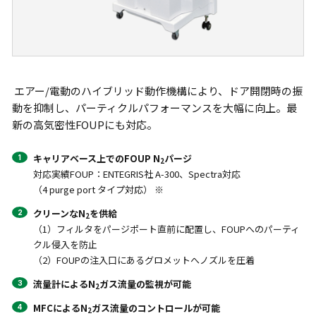
エアー/電動のハイブリッド動作機構により、ドア開閉時の振
動を抑制し、パーティクルパフォーマンスを大幅に向上。最
新の高気密性FOUPにも対応。
キャリアベース上でのFOUP N
パージ
2
対応実績FOUP：ENTEGRIS社 A-300、Spectra対応
（4 purge port タイプ対応） ※
クリーンなN
を供給
2
（1）フィルタをパージポート直前に配置し、FOUPへのパーティ
クル侵入を防止
（2）FOUPの注入口にあるグロメットへノズルを圧着
流量計によるN
ガス流量の監視が可能
2
MFCによるN
ガス流量のコントロールが可能
2