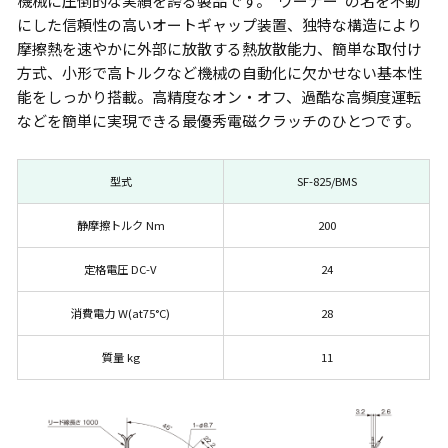
機械に圧倒的な実績を誇る製品です。“ワーナー”の名を不動
にした信頼性の高いオートギャップ装置、独特な構造により
摩擦熱を速やかに外部に放散する熱放散能力、簡単な取付け
方式、小形で高トルクなど機械の自動化に欠かせない基本性
能をしっかり搭載。高精度なオン・オフ、過酷な高頻度運転
などを簡単に実現できる最優秀電磁クラッチのひとつです。
型式
SF-825/BMS
静摩擦トルク Nm
200
定格電圧 DC-V
24
消費電力 W(at75°C)
28
質量 kg
11