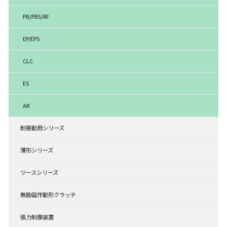
PB/PBS/RF
EP/EPS
CLC
ES
AR
耐振動用シリーズ
薄形シリーズ
ツースシリーズ
無励磁作動形クラッチ
張力制御装置