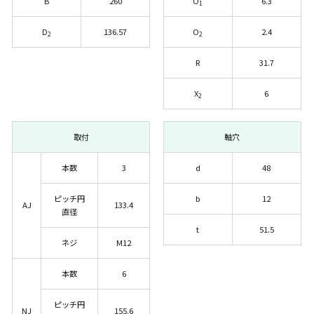
B
260
O
6.3
1
D
136.57
O
2.4
2
2
R
31.7
X
6
2
取付
軸穴
本数
3
d
48
ピッチ円
b
12
AJ
133.4
直径
t
51.5
ネジ
M12
本数
6
ピッチ円
NJ
155.6