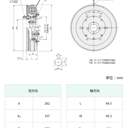
単位：mm
径方向
軸方向
A
262
L
64.3
A
107
M
49.2
1