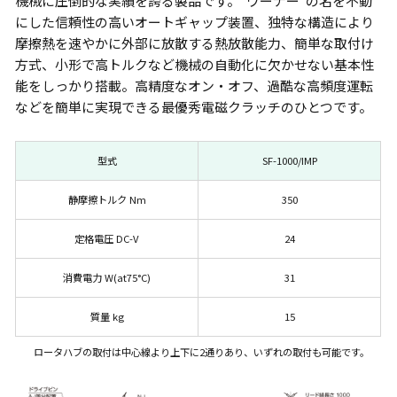
機械に圧倒的な実績を誇る製品です。“ワーナー”の名を不動
にした信頼性の高いオートギャップ装置、独特な構造により
摩擦熱を速やかに外部に放散する熱放散能力、簡単な取付け
方式、小形で高トルクなど機械の自動化に欠かせない基本性
能をしっかり搭載。高精度なオン・オフ、過酷な高頻度運転
などを簡単に実現できる最優秀電磁クラッチのひとつです。
型式
SF-1000/IMP
静摩擦トルク Nm
350
定格電圧 DC-V
24
消費電力 W(at75°C)
31
質量 kg
15
ロータハブの取付は中心線より上下に2通りあり、いずれの取付も可能です。