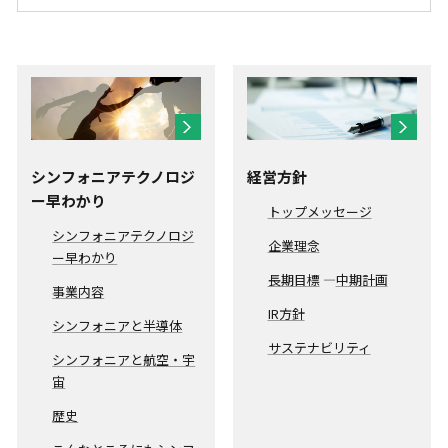
シンフォニアテクノロジ
経営方針
ー早わかり
トップメッセージ
シンフォニアテクノロジ
企業理念
ー早わかり
長期目標
―
中期計画
事業内容
IR方針
シンフォニアと半導体
サステナビリティ
シンフォニアと航空・宇
宙
歴史