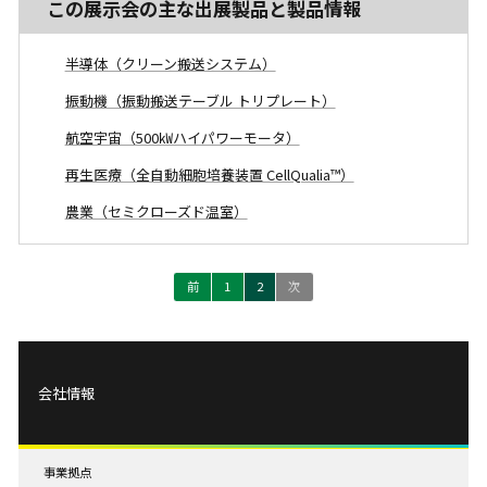
この展示会の主な出展製品と製品情報
半導体（クリーン搬送システム）
振動機（振動搬送テーブル トリプレート）
航空宇宙（500㎾ハイパワーモータ）
再生医療（全自動細胞培養装置 CellQualia™）
農業（セミクローズド温室）
前
1
2
次
会社情報
事業拠点