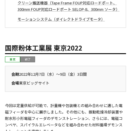
クリーン搬送機器（Tape Frame FOUP対応ロードポート、
300mm FOUP対応ロードポート SELOP-8、300mm ソータ）
モーションシステム（ダイレクトドライブモータ）
国際粉体工業展 東京2022
東京
終了
会期
2022年12月7日（水）〜9日（金）3日間
会場
東京ビッグサイト
今回は定量供給が可能で、計量機や包装機との組み合わせに適した電
磁フィーダを中心に展示しました。その他にも、振動乾燥冷却装置や
耐水形小形電磁フィーダのデモンストレーション、さらには、電磁コ
ンベヤ、スパイラルエレベータなどを組み合わせた材料循環デモンス