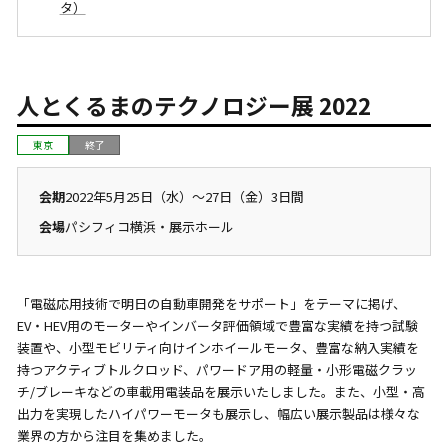
タ）
人とくるまのテクノロジー展 2022
東京
終了
会期
2022年5月25日（水）〜27日（金）3日間
会場
パシフィコ横浜・展示ホール
「電磁応用技術で明日の自動車開発をサポート」をテーマに掲げ、
EV・HEV用のモーターやインバータ評価領域で豊富な実績を持つ試験
装置や、小型モビリティ向けインホイールモータ、豊富な納入実績を
持つアクティブトルクロッド、パワードア用の軽量・小形電磁クラッ
チ/ブレーキなどの車載用電装品を展示いたしました。また、小型・高
出力を実現したハイパワーモータも展示し、幅広い展示製品は様々な
業界の方から注目を集めました。