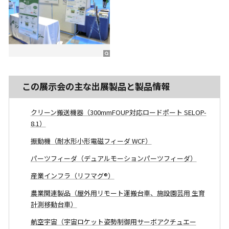
この展示会の主な出展製品と製品情報
クリーン搬送機器（300mmFOUP対応ロードポート SELOP-
8.1）
振動機（耐水形小形電磁フィーダ WCF）
パーツフィーダ（デュアルモーションパーツフィーダ）
産業インフラ（リフマグ®）
農業関連製品（屋外用リモート運搬台車、施設園芸用 生育
計測移動台車）
航空宇宙（宇宙ロケット姿勢制御用サーボアクチュエー