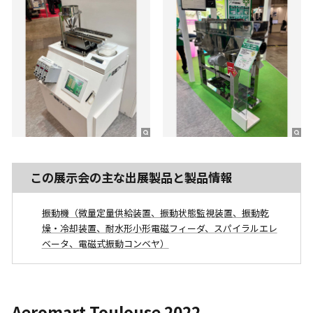
この展示会の主な出展製品と製品情報
振動機（微量定量供給装置、振動状態監視装置、振動乾
燥・冷却装置、耐水形小形電磁フィーダ、スパイラルエレ
ベータ、電磁式振動コンベヤ）
Aeromart Toulouse 2022