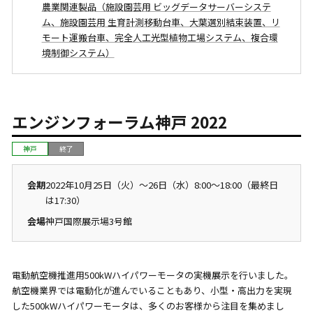
農業関連製品（施設園芸用 ビッグデータサーバーシステ
ム、施設園芸用 生育計測移動台車、大葉選別結束装置、リ
モート運搬台車、完全人工光型植物工場システム、複合環
境制御システム）
エンジンフォーラム神戸 2022
神戸
終了
会期
2022年10月25日（火）〜26日（水）8:00～18:00（最終日
は17:30）
会場
神戸国際展示場3号館
電動航空機推進用500kWハイパワーモータの実機展示を行いました。
航空機業界では電動化が進んでいることもあり、小型・高出力を実現
した500kWハイパワーモータは、多くのお客様から注目を集めまし