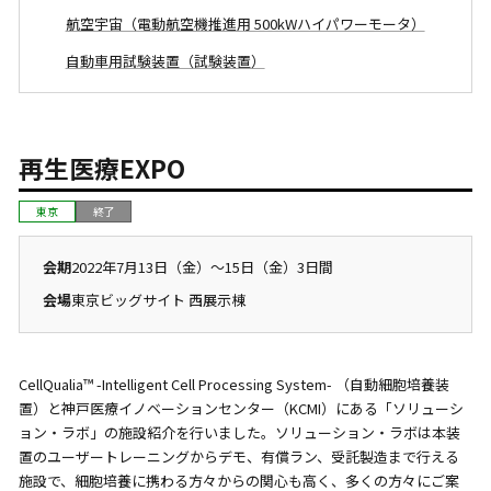
航空宇宙（電動航空機推進用 500kWハイパワーモータ）
自動車用試験装置（試験装置）
再生医療EXPO
東京
終了
会期
2022年7月13日（金）〜15日（金）3日間
会場
東京ビッグサイト 西展示棟
CellQualia™ -Intelligent Cell Processing System- （自動細胞培養装
置）と神戸医療イノベーションセンター（KCMI）にある「ソリューシ
ョン・ラボ」の施設紹介を行いました。ソリューション・ラボは本装
置のユーザートレーニングからデモ、有償ラン、受託製造まで行える
施設で、細胞培養に携わる方々からの関心も高く、多くの方々にご案