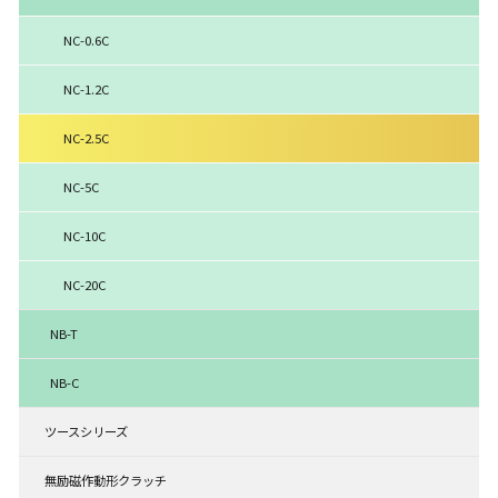
NC-0.6C
NC-1.2C
NC-2.5C
NC-5C
NC-10C
NC-20C
NB-T
NB-C
ツースシリーズ
無励磁作動形クラッチ