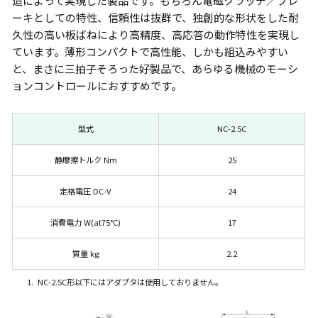
造によって実現した製品です。もちろん電磁クラッチ／ブレ
ーキとしての特性、信頼性は抜群で、独創的な形状をした耐
久性の高い板ばねにより高精度、高応答の動作特性を実現し
ています。薄形コンパクトで高性能、しかも組込みやすい
と、まさに三拍子そろった好製品で、あらゆる機械のモーシ
ョンコントロールにおすすめです。
型式
NC-2.5C
静摩擦トルク Nm
25
定格電圧 DC-V
24
消費電力 W(at75°C)
17
質量 kg
2.2
1. NC-2.5C形以下にはアダプタは使用しておりません。