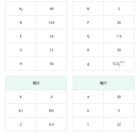
A
40
N
2
2
B
116
P
24
E
16
Q
7.9
G
71
R
29
0.2
0
+0.1
H
65
g
取付
軸穴
K
6
d
20
KJ
M5
b
5
Z
6.5
t
22