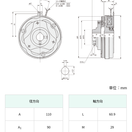
単位：mm
径方向
軸方向
A
110
L
60.9
A
90
M
29
1