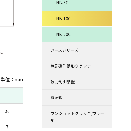
NB-5C
NB-10C
NB-20C
ツースシリーズ
無励磁作動形クラッチ
単位：mm
張力制御装置
電源箱
30
ワンショットクラッチ/ブレー
キ
7