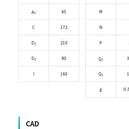
65
M
A
2
C
172
N
D
210
P
1
D
80
3
Q
2
1
I
160
Q
1
2
0.
g
CAD