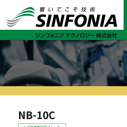
ホーム
クラッチ・ブレーキ
薄形シリーズ
NB-C
NB-1
NB-10C
ハブ外側取付形ブレーキ