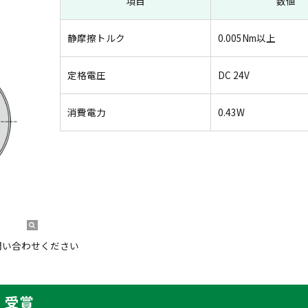
項目
数値
静摩擦トルク
0.005Nm以上
定格電圧
DC 24V
消費電力
0.43W
問い合わせください
』受賞