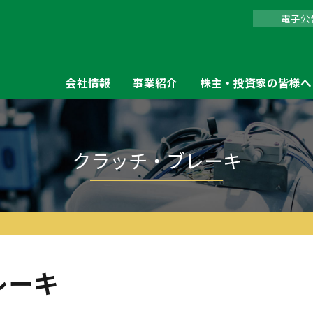
電子公
会社情報
事業紹介
株主・投資家の皆様へ
SBR（保持・非常時停止用）
超小形無励磁作動形ブレーキ
クラッチ・ブレーキ
レーキ