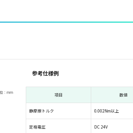
参考仕様例
項目
数値
静摩擦トルク
0.002Nm以上
定格電圧
DC 24V