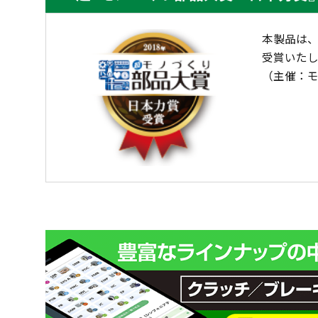
本製品は、
受賞いた
（主催：モ