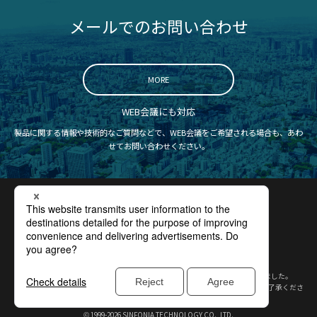
メールでのお問い合わせ
MORE
WEB会議にも対応
製品に関する情報や技術的なご質問などで、WEB会議をご希望される場合も、あわ
せてお問い合わせください。
認証取得
プライバシーポリシー
サイトポリシー
コンプライアンス
サイトマップ
2009年、シンフォニアテクノロジーは、(旧)神鋼電機より社名を変更いたしました。
※本サイト内には旧社名のロゴマークなどが含まれている場合がございますがご了承くださ
い。
1999-2026
SINFONIA TECHNOLOGY CO., LTD.
©