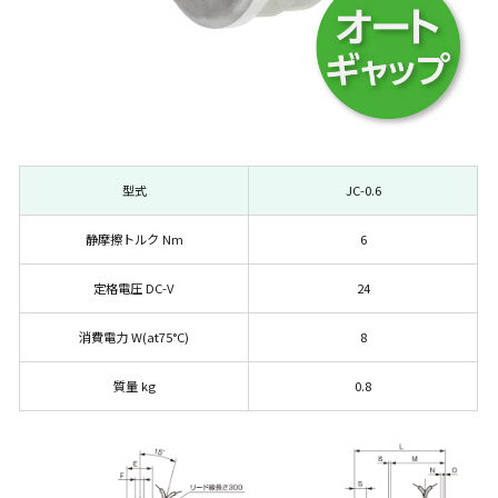
型式
JC-0.6
静摩擦トルク Nm
6
定格電圧 DC-V
24
消費電力 W(at75°C)
8
質量 kg
0.8