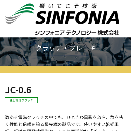
ホーム
クラッチ・ブレーキ
セルキャブシリーズ
JC
JC-0.6
クラッチ・ブレーキ
JC-0.6
通し軸形クラッチ
数ある電磁クラッチの中でも、ひときわ異彩を放ち、群を抜
く性能と信頼を誇る最先端の製品です。使いやすい乾式単