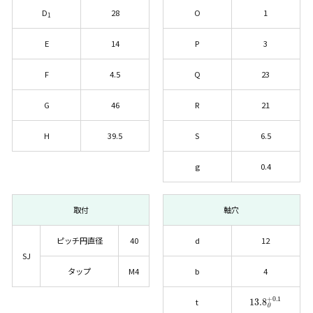
D
28
O
1
1
E
14
P
3
F
4.5
Q
23
G
46
R
21
H
39.5
S
6.5
g
0.4
取付
軸穴
ピッチ円直径
40
d
12
SJ
タップ
M4
b
4
13.8
0
+0.1
t