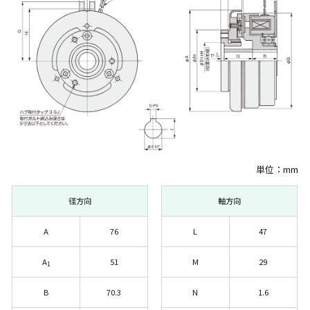
単位：mm
径方向
軸方向
A
76
L
47
A
51
M
29
1
B
70.3
N
1.6