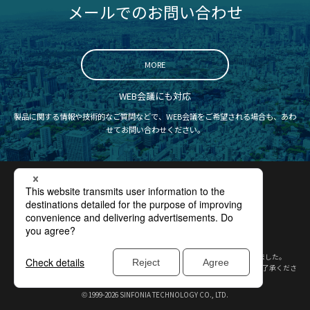
メールでのお問い合わせ
MORE
WEB会議にも対応
製品に関する情報や技術的なご質問などで、WEB会議をご希望される場合も、あわ
せてお問い合わせください。
認証取得
プライバシーポリシー
サイトポリシー
コンプライアンス
サイトマップ
2009年、シンフォニアテクノロジーは、(旧)神鋼電機より社名を変更いたしました。
※本サイト内には旧社名のロゴマークなどが含まれている場合がございますがご了承くださ
い。
1999-2026
SINFONIA TECHNOLOGY CO., LTD.
©