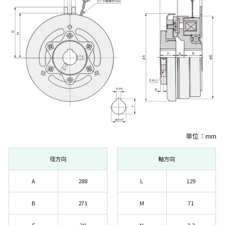
単位：mm
径方向
軸方向
A
288
L
129
B
271
M
71