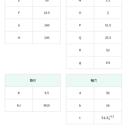
E
30
N
3.2
F
10.5
O
2
G
160
P
51.5
H
145
Q
25.5
R
52
g
0.6
取付
軸穴
K
9.5
d
50
KJ
M10
b
16
54.3
0
+0.2
t