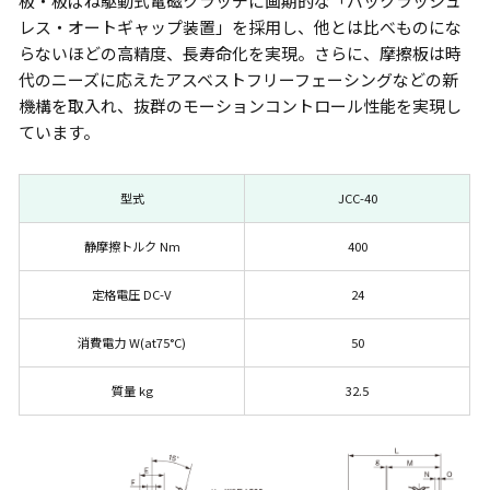
板・板ばね駆動式電磁クラッチに画期的な「バックラッシュ
レス・オートギャップ装置」を採用し、他とは比べものにな
らないほどの高精度、長寿命化を実現。さらに、摩擦板は時
代のニーズに応えたアスベストフリーフェーシングなどの新
機構を取入れ、抜群のモーションコントロール性能を実現し
ています。
型式
JCC-40
静摩擦トルク Nm
400
定格電圧 DC-V
24
消費電力 W(at75°C)
50
質量 kg
32.5