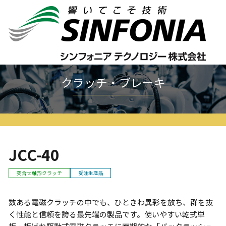
ホーム
クラッチ・ブレーキ
セルキャブシリーズ
JCC
JCC-40
クラッチ・ブレーキ
JCC-40
突合せ軸形クラッチ
受注生産品
数ある電磁クラッチの中でも、ひときわ異彩を放ち、群を抜
く性能と信頼を誇る最先端の製品です。使いやすい乾式単