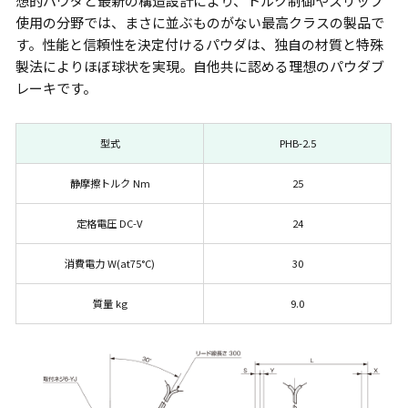
想的パウダと最新の構造設計により、トルク制御やスリップ
使用の分野では、まさに並ぶものがない最高クラスの製品で
す。性能と信頼性を決定付けるパウダは、独自の材質と特殊
製法によりほぼ球状を実現。自他共に認める理想のパウダブ
レーキです。
型式
PHB-2.5
静摩擦トルク Nm
25
定格電圧 DC-V
24
消費電力 W(at75°C)
30
質量 kg
9.0