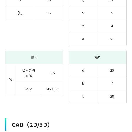
D
102
S
5
1
Y
4
X
5.5
取付
軸穴
ピッチ円
d
25
115
直径
YJ
b
7
ネジ
M6×12
t
28
CAD（2D/3D）