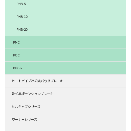
PHB-5
PHB-10
PHB-20
PMC
POC
PHC-R
ヒートパイプ冷却式パウダブレーキ
乾式単板テンションブレーキ
セルキャブシリーズ
ワーナーシリーズ