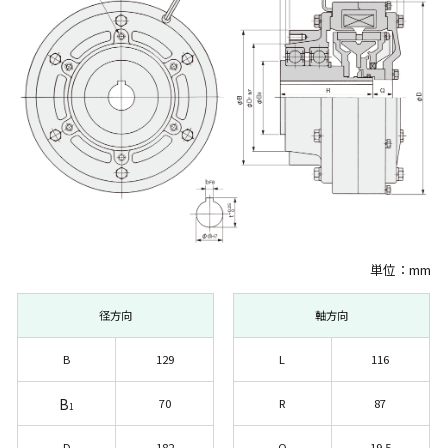
単位：mm
径方向
軸方向
B
129
L
116
B
70
R
87
1
D
182
Q
19.5