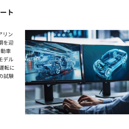
ート
アリン
期を迎
自動車
モデル
運転に
の試験