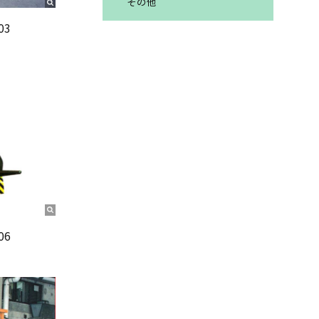
その他
03
06